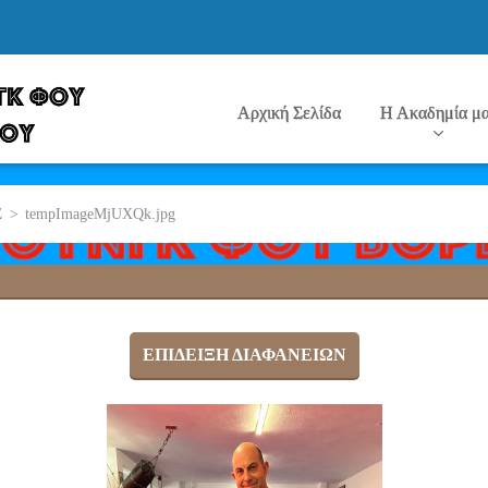
Αρχική Σελίδα
Η Ακαδημία μ
Σ
>
tempImageMjUXQk.jpg
ΕΠΊΔΕΙΞΗ ΔΙΑΦΑΝΕΙΏΝ