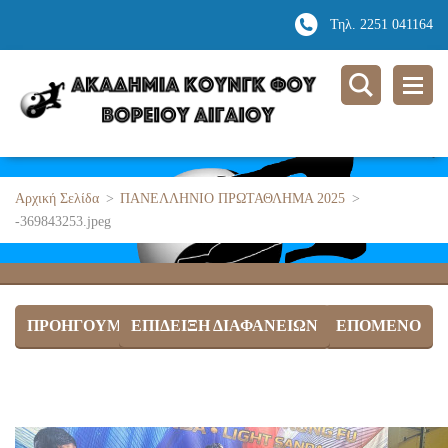
Τηλ. 2251 041164
Αρχική Σελίδα
>
ΠΑΝΕΛΛΗΝΙΟ ΠΡΩΤΑΘΛΗΜΑ 2025
>
-369843253.jpeg
ΠΡΟΗΓΟΎΜΕΝΟ
ΕΠΊΔΕΙΞΗ ΔΙΑΦΑΝΕΙΏΝ
ΕΠΌΜΕΝΟ