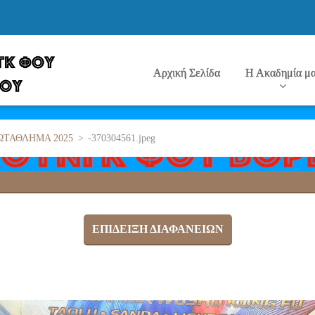
Αρχική Σελίδα
Η Ακαδημία μ
ΩΤΑΘΛΗΜΑ 2025
>
-370304561.jpeg
ΕΠΊΔΕΙΞΗ ΔΙΑΦΑΝΕΙΏΝ