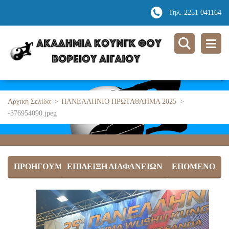
Τηλ. 2251 041164
Αρχική Σελίδα
>
ΠΑΝΕΛΛΗΝΙΟ ΠΡΩΤΑΘΛΗΜΑ 2025
>
-376954090.jpeg
ΠΡΟΗΓΟΎΜΕΝΟ
ΕΠΊΔΕΙΞΗ ΔΙΑΦΑΝΕΙΏΝ
ΕΠΌΜΕΝΟ