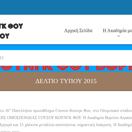
Αρχική Σελίδα
Η Ακαδημία μ
15
ΔΕΛΤΙΟ ΤΥΠΟΥ 2015
η το 16° Πανελλήνιο πρωτάθλημα Γουσου Κουνγκ Φου, στο Ολυμπιακό στάδι
ΝΙΚΗΣ ΟΜΟΣΠΟΝΔΙΑΣ ΓΟΥΣΟΥ ΚΟΥΝΓΚ ΦΟΥ. Η Ακαδημία Βορείου Αιγαίου συ
Αργυρά και 15 χάλκινα μετάλλια αποσπώντας σημαντική διάκριση. Η Ακαδημί
κρίσεις τους.