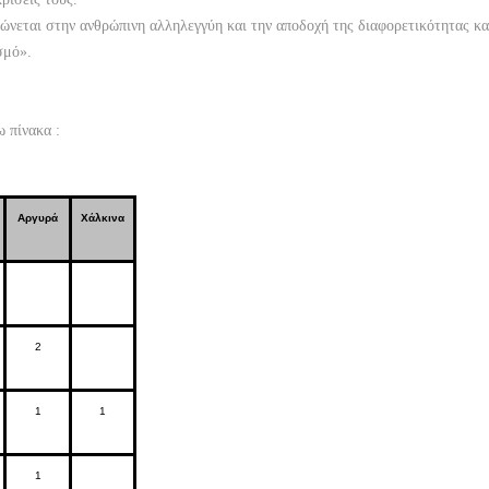
εται στην ανθρώπινη αλληλεγγύη και την αποδοχή της διαφορετικότητας και 
σμό».
ω πίνακα :
Αργυρά
Χάλκινα
2
1
1
1