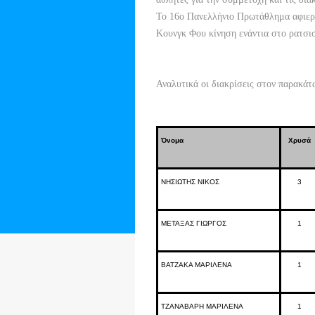
Το 16ο Πανελλήνιο Πρωτάθλημα αφιερών
Κουνγκ Φου κίνηση ενάντια στο ρατσι
Αναλυτικά οι διακρίσεις στον παρακάτ
Όνομα
Χρυσά
ΝΗΣΙΩΤΗΣ ΝΙΚΟΣ
3
ΜΕΤΑΞΑΣ ΓΙΩΡΓΟΣ
1
ΒΑΤΖΑΚΑ ΜΑΡΙΛΕΝΑ
1
ΤΖΑΝΑΒΑΡΗ ΜΑΡΙΛΕΝΑ
1