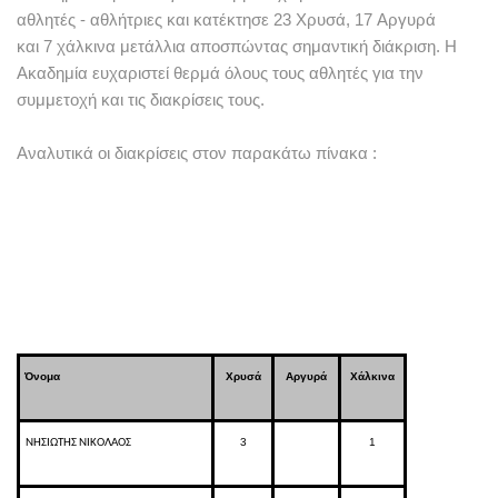
αθλητές
-
αθλήτριες και κατέκτησε
23
Χρυσά
, 17
Αργυρά
και
7
χάλκινα μετάλλια αποσπώντας σημαντική διάκριση
.
Η
Ακαδημία ευχαριστεί θερμά όλους τους αθλητές για την
συμμετοχή και τις διακρίσεις τους
.
Αναλυτικά οι διακρίσεις στον παρακάτω πίνακα
:
Όνομα
Χρυσά
Αργυρά
Χάλκινα
3
1
ΝΗΣΙΩΤΗΣ ΝΙΚΟΛΑΟΣ