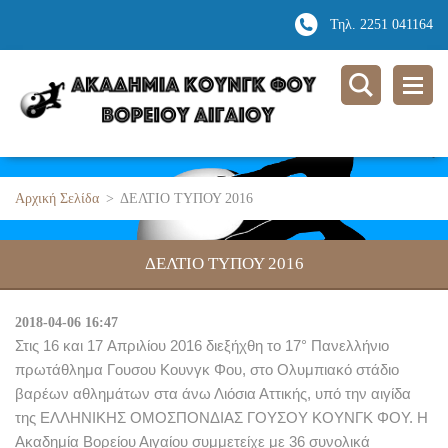
Τηλ. 2251 041164
Αρχική Σελίδα
>
ΔΕΛΤΙΟ ΤΥΠΟΥ 2016
ΔΕΛΤΙΟ ΤΥΠΟΥ 2016
2018-04-06 16:47
Στις
16
και
17
Απριλίου
2016
διεξήχθη το
17°
Πανελλήνιο
πρωτάθλημα Γουσου Κουνγκ Φου
,
στο Ολυμπιακό στάδιο
βαρέων αθλημάτων στα άνω Λιόσια Αττικής
,
υπό την αιγίδα
της ΕΛΛΗΝΙΚΗΣ ΟΜΟΣΠΟΝΔΙΑΣ ΓΟΥΣΟΥ ΚΟΥΝΓΚ ΦΟΥ
.
Η
Ακαδημία Βορείου Αιγαίου συμμετείχε με
36
συνολικά