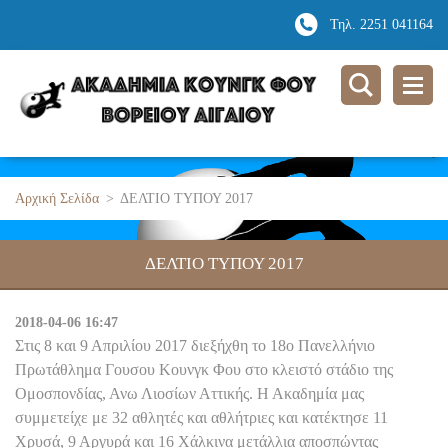
Τηλ. 2251 041164
Αρχική Σελίδα
>
ΔΕΛΤΙΟ ΤΥΠΟΥ 2017
ΔΕΛΤΙΟ ΤΥΠΟΥ 2017
2018-04-06 16:47
Στις 8 και 9 Απριλίου 2017 διεξήχθη το 18ο Πανελλήνιο
Πρωτάθλημα Γουσου Κουνγκ Φου στο κλειστό στάδιο της
Ομοσπονδίας, Ανω Λιοσίων Αττικής. Η Ακαδημία μας
συμμετείχε με 32 αθλητές και αθλήτριες και κατέκτησε 11
Χρυσά, 9 Αργυρά και 16 Χάλκινα μετάλλια αποσπώντας