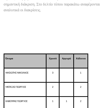
σημαντική διάκριση. Στο δελτίο τύπου παρακάτω αναφέρονται
αναλυτικά οι διακρίσεις.
Όνομα
Χρυσά
Αργυρά
Χάλκινα
3
1
ΝΗΣΙΩΤΗΣ ΝΙΚΟΛΑΟΣ
2
2
ΜΕΤΑΞΑΣ ΓΕΩΡΓΙΟΣ
1
1
2
ΚΑΒΟΥΡΑΣ ΓΕΩΡΓΙΟΣ