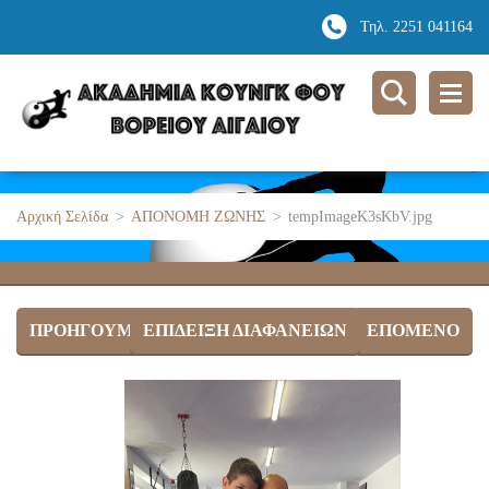
Τηλ. 2251 041164
Αρχική Σελίδα
>
ΑΠΟΝΟΜΗ ΖΩΝΗΣ
>
tempImageK3sKbV.jpg
ΠΡΟΗΓΟΎΜΕΝΟ
ΕΠΊΔΕΙΞΗ ΔΙΑΦΑΝΕΙΏΝ
ΕΠΌΜΕΝΟ