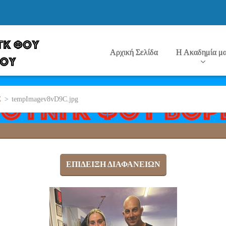
Αρχική Σελίδα
Η Ακαδημία μ
Σ
>
tempImagev8vD9C.jpg
ΕΠΊΔΕΙΞΗ ΔΙΑΦΑΝΕΙΏΝ